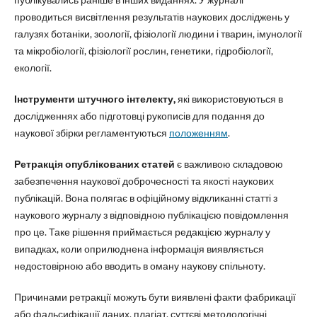
проводиться висвітлення результатів наукових досліджень у
галузях ботаніки, зоології, фізіології людини і тварин, імунології
та мікробіології, фізіології рослин, генетики, гідробіології,
екології.
Інструменти штучного інтелекту,
які використовуються в
дослідженнях або підготовці рукописів для подання до
наукової збірки регламентуються
положенням
.
Ретракція опублікованих статей
є важливою складовою
забезпечення наукової доброчесності та якості наукових
публікацій. Вона полягає в офіційному відкликанні статті з
наукового журналу з відповідною публікацією повідомлення
про це. Таке рішення приймається редакцією журналу у
випадках, коли оприлюднена інформація виявляється
недостовірною або вводить в оману наукову спільноту.
Причинами ретракції можуть бути виявлені факти фабрикації
або фальсифікації даних, плагіат, суттєві методологічні