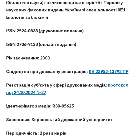
(
біологічні науки
)» включено до категорії «Б» Переліку
наукових фахових видань України зі спеціальності 0Е1
Біологія та біохімія
ISSN 2524-0838 (друковане видання)
ISSN 2706-9133 (онлайн видання)
Рік заснування:
2003
Свідоцтво про державну реєстрацію:
КВ 23952-13792 ПР
Реєстрація суб'єкта у сфері друкованих медіа:
протокол
від 24.10.2024 №27
Ідентифікатор медіа: R30-05625
Засновник: Херсонський державний університет
Періодичність: 2 рази на рік