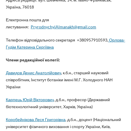
Україна, 76018
Електронна пошта для
листування:
PryrodnychyiAlmanakh@gmail.com
Телефон відповідального секретаря +380957910593,
Орлова-
Гудім Катерина Сергіївна
Члени редакційної колегії:
Давидов Денис Анатолійович
, к.б.н., старший науковий
співробітник, Інститут ботаніки імені М.Г. Холодного НАН
України
Карпець Юрій Вікторович
, д.б.н., професор (Державний
біотехнологічний університет, Харків, Україна)
Коробейнікова Леся Григорівна
, д.б.н., доцент (Національний
університет фізичного виховання і спорту України, Київ,