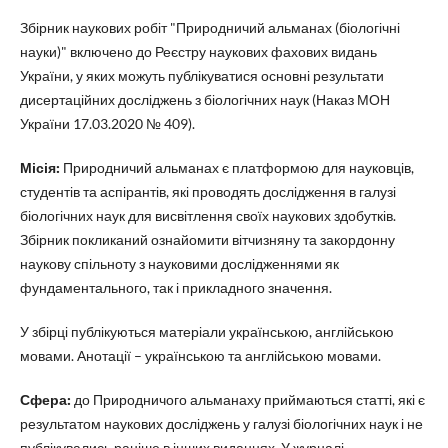
Збірник наукових робіт "Природничий альманах (біологічні
науки)" включено до Реєстру наукових фахових видань
України, у яких можуть публікуватися основні результати
дисертаційних досліджень з біологічних наук (Наказ МОН
України 17.03.2020 № 409).
Місія:
Природничий альманах є платформою для науковців,
студентів та аспірантів, які проводять дослідження в галузі
біологічних наук для висвітлення своїх наукових здобутків.
Збірник покликаний ознайомити вітчизняну та закордонну
наукову спільноту з науковими дослідженнями як
фундаментального, так і прикладного значення.
У збірці публікуються матеріали українською, англійською
мовами. Анотації – українською та англійською мовами.
Сфера:
до Природничого альманаху приймаються статті, які є
результатом наукових досліджень у галузі біологічних наук і не
публікувались раніше в інших виданнях. У журналі