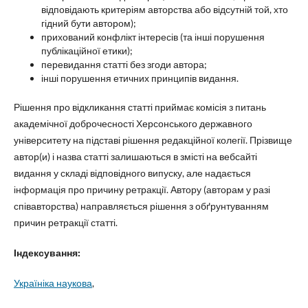
відповідають критеріям авторства або відсутній той, хто
гідний бути автором);
прихований конфлікт інтересів (та інші порушення
публікаційної етики);
перевидання статті без згоди автора;
інші порушення етичних принципів видання.
Рішення про відкликання статті приймає комісія з питань
академічної доброчесності Херсонського державного
університету на підставі рішення редакційної колегії. Прізвище
автор(и) і назва статті залишаються в змісті на вебсайті
видання у складі відповідного випуску, але надається
інформація про причину ретракції. Автору (авторам у разі
співавторства) направляється рішення з обґрунтуванням
причин ретракції статті.
Індексування:
Україніка наукова
,