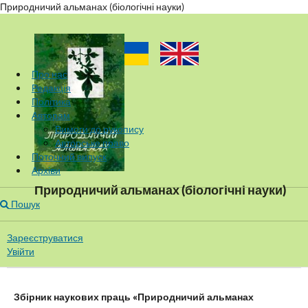
Природничий альманах (біологічні науки)
Про нас
Редакція
Політика
Авторам
Вимоги до рукопису
Авторське право
Поточний випуск
Архіви
Природничий альманах (біологічні науки)
Пошук
Зареєструватися
Увійти
Збірник наукових праць «
Природничий альманах