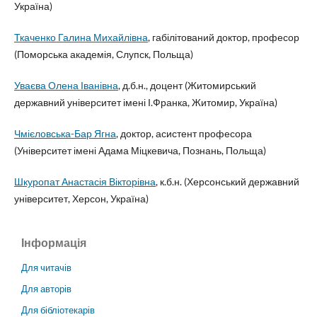
Україна)
Ткаченко Галина Михайлівна
, габілітований доктор, професор
(Поморська академія, Слупск, Польща)
Уваєва Олена Іванівна
, д.б.н., доцент (Житомирський
державний університет імені І.Франка, Житомир, Україна)
Чмієловська-Бар Ягна
, доктор, асистент професора
(Університет імені Адама Міцкевича, Познань, Польща)
Шкуропат Анастасія Вікторівна
, к.б.н. (Херсонський державний
університет, Херсон, Україна)
Інформація
Для читачів
Для авторів
Для бібліотекарів