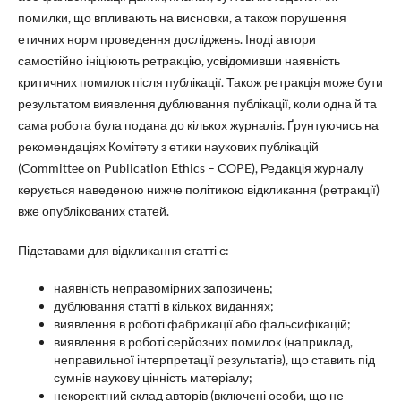
помилки, що впливають на висновки, а також порушення
етичних норм проведення досліджень. Іноді автори
самостійно ініціюють ретракцію, усвідомивши наявність
критичних помилок після публікації. Також ретракція може бути
результатом виявлення дублювання публікації, коли одна й та
сама робота була подана до кількох журналів. Ґрунтуючись на
рекомендаціях Комітету з етики наукових публікацій
(Committee on Publication Ethics – COPE), Редакція журналу
керується наведеною нижче політикою відкликання (ретракції)
вже опублікованих статей.
Підставами для відкликання статті є:
наявність неправомірних запозичень;
дублювання статті в кількох виданнях;
виявлення в роботі фабрикації або фальсифікацій;
виявлення в роботі серйозних помилок (наприклад,
неправильної інтерпретації результатів), що ставить під
сумнів наукову цінність матеріалу;
некоректний склад авторів (включені особи, що не