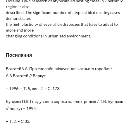
Ukraine. Own research of atypicalbird nesting cases in Chernihiv
region is also
described. The significant number of atypical bird nesting cases
demonstrates
the high plasticity of several birdsspecies that have to adapt to
more and more
changing conditions in urbanized environment.
Посилання
БокотейА.А. Про способи гніздування хатнього горобця/
А.А.Бокотей // Беркут
– 1996. – Т. 5, вип. 2. – С. 173.
Бундзяк П.В. Гніздування сороки на електролінії / П.В. Бундзяк
// Беркут – 1993.
– Т. 2. – С.33.