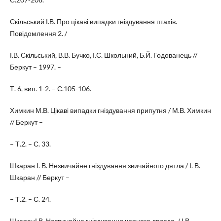
Скільський І.В. Про цікаві випадки гніздування птахів.
Повідомлення 2. /
І.В. Скільський, В.В. Бучко, І.С. Школьний, Б.Й. Годованець //
Беркут – 1997. –
Т. 6, вип. 1-2. – С.105-106.
Химкин М.В. Цікаві випадки гніздування припутня / М.В. Химкин
// Беркут –
– Т.2. – С. 33.
Шкаран І. В. Незвичайне гніздування звичайного дятла / І. В.
Шкаран // Беркут –
– Т.2. – С. 24.
ШкаранІ.В. Незвичайне гніздування чорного дрозда. / І.В.