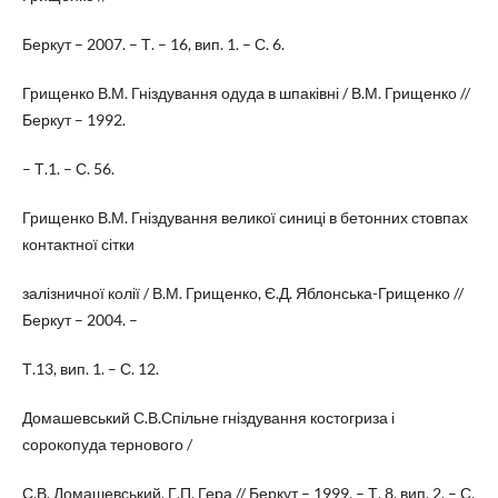
Беркут – 2007. – Т. – 16, вип. 1. – С. 6.
Грищенко В.М. Гніздування одуда в шпаківні / В.М. Грищенко //
Беркут – 1992.
– Т.1. – С. 56.
Грищенко В.М. Гніздування великої синиці в бетонних стовпах
контактної сітки
залізничної колії / В.М. Грищенко, Є.Д. Яблонська-Грищенко //
Беркут – 2004. –
Т.13, вип. 1. – С. 12.
Домашевський С.В.Спільне гніздування костогриза і
сорокопуда тернового /
С.В. Домашевський, Г.П. Гера // Беркут – 1999. – Т. 8, вип. 2. – С.