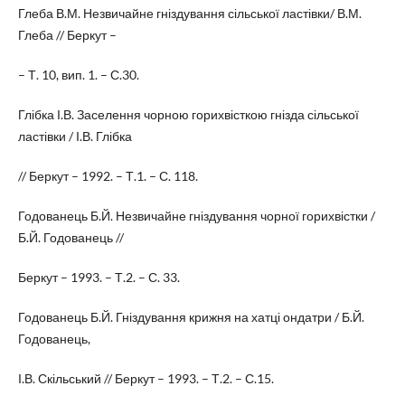
Глеба В.М. Незвичайне гніздування сільської ластівки/ В.М.
Глеба // Беркут –
– Т. 10, вип. 1. – С.30.
Глібка І.В. Заселення чорною горихвісткою гнізда сільської
ластівки / І.В. Глібка
// Беркут – 1992. – Т.1. – С. 118.
Годованець Б.Й. Незвичайне гніздування чорної горихвістки /
Б.Й. Годованець //
Беркут – 1993. – Т.2. – С. 33.
Годованець Б.Й. Гніздування крижня на хатці ондатри / Б.Й.
Годованець,
І.В. Скільський // Беркут – 1993. – Т.2. – С.15.