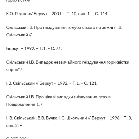
К.О. Редіков// Беркут – 2001. – Т. 10, вип. 1. – С. 114.
Скільській І.В. Про гніздування голуба сизого на землі / І.В.
Скільський //
Беркут – 1992. – Т.1. – С. 71.
Скільський І.В. Випадок незвичайного гніздування горихвістки
чорної /
І.В. Скільський // Беркут – 1992. – Т.1. – С. 121.
Скільський І.В. Про цікаві випадки гніздування птахів.
Повідомлення 1. /
І. В. Скільський, В.В. Бучко, І.С. Школьний // Беркут – 1996. –Т. 3,
вип. 2. –
С.207-208.