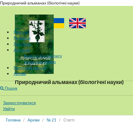
Природничий альманах (біологічні науки)
Про нас
Редакція
Політика
Авторам
Вимоги до рукопису
Авторське право
Поточний випуск
Архіви
Природничий альманах (біологічні науки)
Пошук
Зареєструватися
Увійти
Головна
/
Архіви
/
№ 21
/
Статті