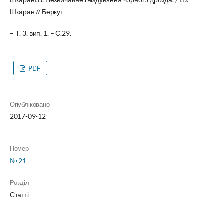
Шкаран // Беркут –
– Т. 3, вип. 1. – С.29.
PDF
Опубліковано
2017-09-12
Номер
№ 21
Розділ
Статті