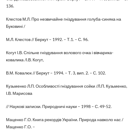
136.
Клестов М.Л. Про незвичайне гніздування голуба-синяка на
Буковині /
М.Л. Клестов // Беркут – 1992. – Т.1. – С. 96.
Когут І.В. Спільне гніздування волового очка і вівчарика-
ковалика /І.В. Когут,
В.М. Ковалюк // Беркут – 1994. – Т. 3, вип. 2. – С. 102.
Кузьменко Л.П. Особливості гніздування сойки /Л.П. Кузьменко,
І.В. Марисова
// Наукові записки. Природничі науки – 1998 – С. 49-52.
Маценко Г.О. Книга рекордів України. Природа навколо нас /
Маценко Г.О. –