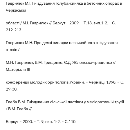
Гаврилюк М.І. Гніздування голуба-синяка в бетонних опорах в
Черкаській
області / М.І. Гаврилюк // Беркут – 2009. – Т.18, вип.1-2. – С.
212-213.
Гаврилюк М.Н. Про деякі випадки незвичайного гніздування
птахів /
М.Н. Гаврилюк, В.М. Грищенко, Є.Д. Яблонська-грищенко //
Матеріали III
конференції молодих орнітологів України. – Чернівці, 1998. – С.
29-30.
Глеба В.М. Гніздування сільської ластівки у меліоративній трубі
/ В.М. Глеба //
Беркут – 2000. – Т. 9, вип. 1-2. – С.110.