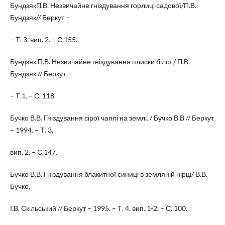
БундзякП.В. Незвичайне гніздування горлиці садової/П.В.
Бундзяк// Беркут –
– Т. 3, вип. 2. – С.155.
Бундзяк П.В. Незвичайне гніздування плиски білої / П.В.
Бундзяк // Беркут –
– Т.1. – С. 118
Бучко В.В. Гніздування сірої чаплі на землі. / Бучко В.В // Беркут
– 1994. – Т. 3,
вип. 2. – С.147.
Бучко В.В. Гніздування блакитної синиці в земляній нірці/ В.В.
Бучко,
І.В. Скільський // Беркут – 1995. – Т. 4, вип. 1-2. – С. 100.