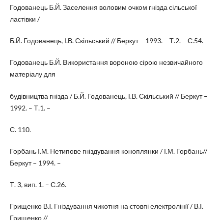
Годованець Б.Й. Заселення воловим очком гнізда сільської
ластівки /
Б.Й. Годованець, І.В. Скільський // Беркут – 1993. – Т.2. – С.54.
Годованець Б.Й. Використання вороною сірою незвичайного
матеріалу для
будівництва гнізда / Б.Й. Годованець, І.В. Скільський // Беркут –
1992. – Т.1. –
С. 110.
Горбань І.М. Нетипове гніздування коноплянки / І.М. Горбань//
Беркут – 1994. –
Т. 3, вип. 1. – С.26.
Грищенко В.І. Гніздування чикотня на стовпі електролінії / В.І.
Грищенко //