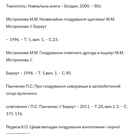
Тернопіль: Навчальна книга – Богдан, 2000. – 80с.
Містрюкова М.М. Незвичайне гніздування щиглика/ М.М.
Містрюкова // Беркут
– 1996. – Т. 5, вип. 1. – С.23.
Містрюкова М.М. Гніздування співочого дрозда в ящику/ М.М.
Містрюкова //
Беркут – 1996. – Т. 5,вип. 1. – С.90.
Панченко П.С. Про гніздування сиворакши в залізобетонній
опорі вуличного
освітлення / П.С. Панченко // Беркут – 2011. – Т.20, вип.1-2. – С.
175-176.
Редіков К.О. Цікаві випадки гніздування коноплянки і чорної
горихвістки/